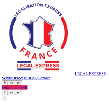
LEGAL
EXPRESS
Services
Processus
FAQ
Contact
fr
es
en
Obtenir un devis
fr
es
en