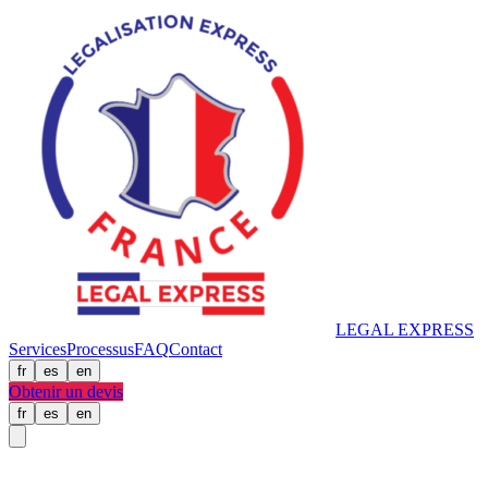
LEGAL
EXPRESS
Services
Processus
FAQ
Contact
fr
es
en
Obtenir un devis
fr
es
en