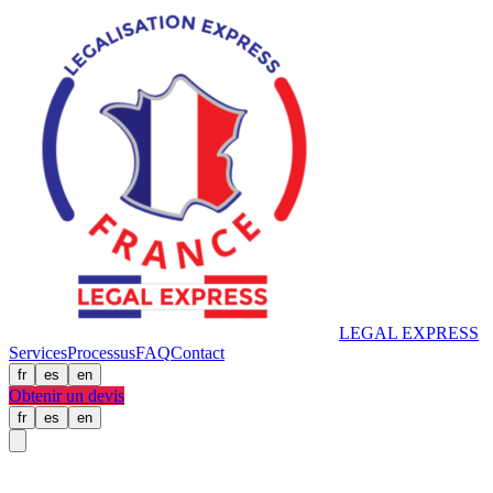
LEGAL
EXPRESS
Services
Processus
FAQ
Contact
fr
es
en
Obtenir un devis
fr
es
en