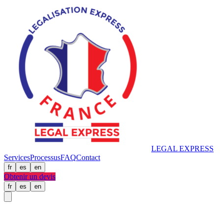
LEGAL
EXPRESS
Services
Processus
FAQ
Contact
fr
es
en
Obtenir un devis
fr
es
en