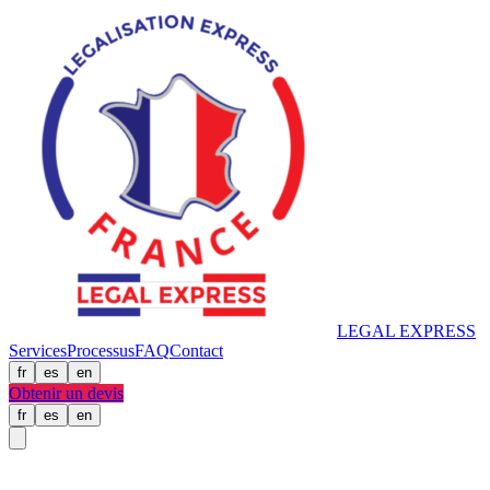
LEGAL
EXPRESS
Services
Processus
FAQ
Contact
fr
es
en
Obtenir un devis
fr
es
en