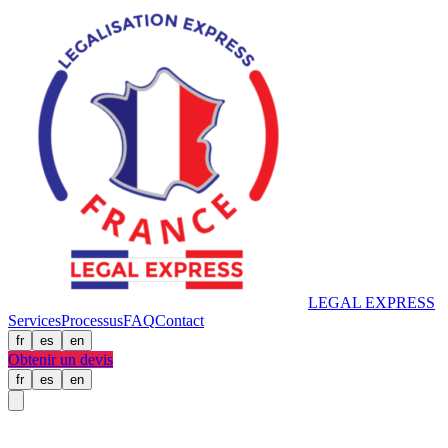
LEGAL
EXPRESS
Services
Processus
FAQ
Contact
fr
es
en
Obtenir un devis
fr
es
en