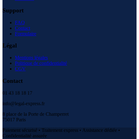
Support
FAQ
Contact
Formulaire
Légal
Mentions légales
Politique de confidentialité
CGV
Contact
01 43 18 18 17
info@legal-express.fr
8 place de la Porte de Champerret
75017 Paris
Paiement sécurisé • Traitement express • Assistance dédiée •
Confidentialité assurée